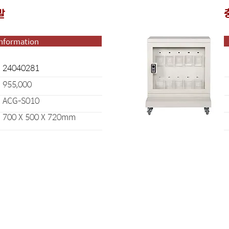
발
Information
24040281
955,000
ACG-S010
700 X 500 X 720mm