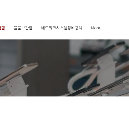
관함
물품보관함
네트워크시스템장비용랙
More
R