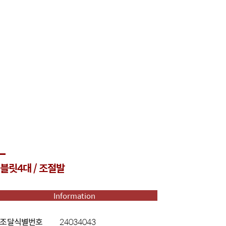
블릿4대 / 조절발
Information
조달식별번호
24034043