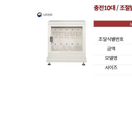
충전10대 / 조절
조달식별번호
금액
모델명
사이즈