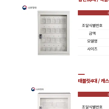
조달식별번호
금액
모델명
사이즈
태블릿4대 / 캐
조달식별번호