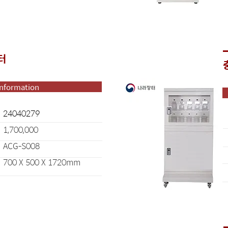
터
Information
24040279
1,700,000
ACG-S008
700 X 500 X 1720mm