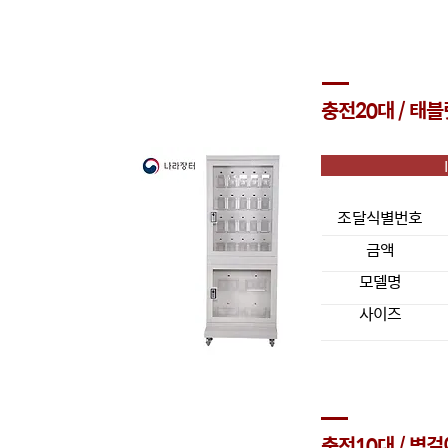
충전20대 / 태블
조달식별번호
금액
모델명
사이즈
충전10대 / 벽걸