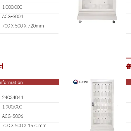
1,000,000
ACG-S004
700 X 500 X 720mm
터
충
Information
24034044
1,900,000
ACG-S006
700 X 500 X 1570mm