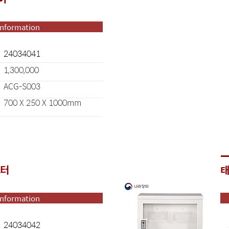
Information
24034041
1,300,000
ACG-S003
700 X 250 X 1000mm
스터
태
Information
24034042